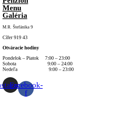
Penzión
Menu
Galéria
M.R. Štefáni
ka 9
Cífer 919 43
Otváracie hodiny
Pondelok – Piatok 7:00 – 23:00
Sobota 9:00 – 24:00
Nedeľa 9:00 – 23:00
nstagram
Facebook-
f