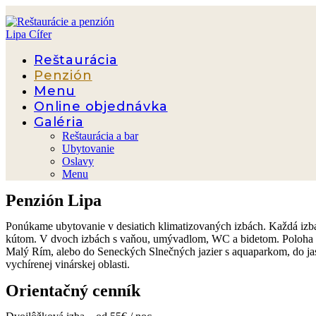
Skip
to
content
Reštaurácia
Penzión
Menu
Online objednávka
Galéria
Reštaurácia a bar
Ubytovanie
Oslavy
Menu
Penzión Lipa
Ponúkame ubytovanie v desiatich klimatizovaných izbách. Každá iz
kútom. V dvoch izbách s vaňou, umývadlom, WC a bidetom. Poloha pe
Malý Rím, alebo do Seneckých Slnečných jazier s aquaparkom, do ja
vychírenej vinárskej oblasti.
Orientačný cenník