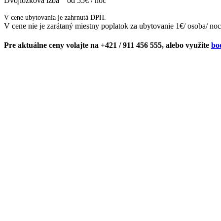
Dvojlôžková izba od 55€ / noc
V cene ubytovania je zahrnutá DPH.
V cene nie je zarátaný miestny poplatok za ubytovanie 1€/ osoba/ noc
Pre aktuálne ceny volajte na +421 / 911 456 555, alebo využite
bo