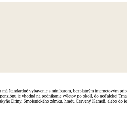
ba má štandardné vybavenie s minibarom, bezplatným internetovým p
nziónu je vhodná na podnikanie výletov po okolí, do neďalekej Trna
skyňe Driny, Smolenického zámku, hradu Červený Kameň, alebo do leso