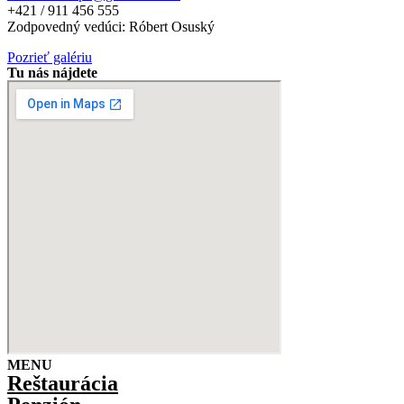
+421 / 911 456 555
Zodpovedný vedúci: Róbert Osuský
Pozrieť galériu
Tu nás nájdete
MENU
Reštaurácia